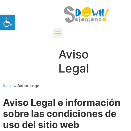
Nota:
este
Open toolbar
sitio
web
incluye
un
sistema
Aviso
de
accesibilidad.
Legal
Inicio
»
Aviso Legal
Aviso Legal e información
sobre las condiciones de
uso del sitio web