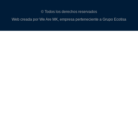
© Todos los derechos reservados
Web creada por
We Are MK
, empresa perteneciente a
Grupo Ecotisa