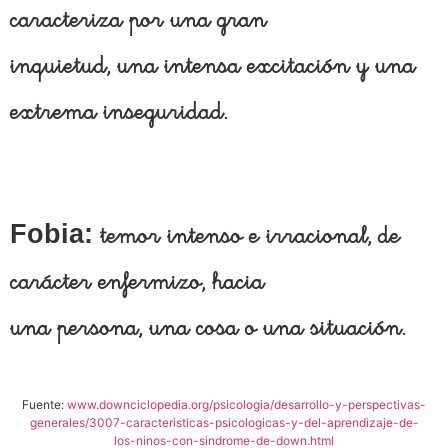
caracteriza por una gran
inquietud, una intensa excitación y una
extrema inseguridad.
Fobia:
temor intenso e irracional, de
carácter enfermizo, hacia
una persona, una cosa o una situación.
Fuente:
www.downciclopedia.org/psicologia/desarrollo-y-perspectivas-
generales/3007-caracteristicas-psicologicas-y-del-aprendizaje-de-
los-ninos-con-sindrome-de-down.html