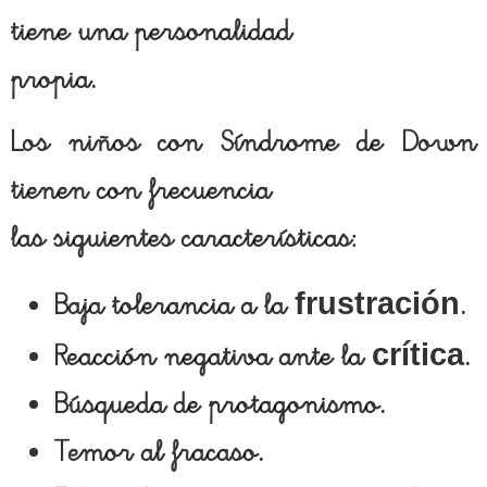
tiene una personalidad
propia.
Los niños con Síndrome de Down
tienen con frecuencia
las siguientes características:
frustración
Baja tolerancia a la
.
crítica
Reacción negativa ante la
.
Búsqueda de protagonismo.
Temor al fracaso.