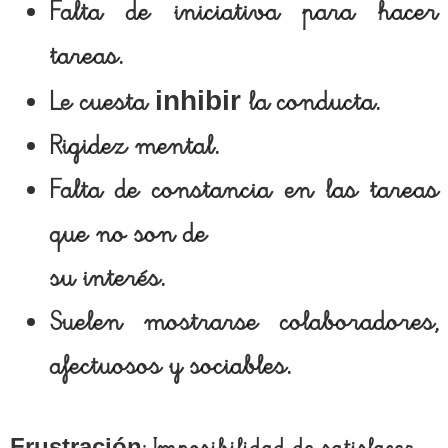
Falta de iniciativa para hacer
tareas.
inhibir
Le cuesta
la conducta.
Rigidez mental.
Falta de constancia en las tareas
que no son de
su interés.
Suelen mostrarse colaboradores,
afectuosos y sociables.
Frustración