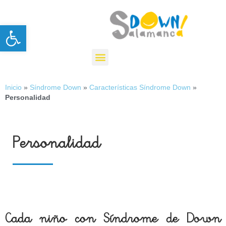
Nota:
este
Open toolbar
sitio
web
incluye
un
sistema
Inicio
»
Síndrome Down
»
Características Síndrome Down
»
de
Personalidad
accesibilidad.
Personalidad
Cada niño con Síndrome de Down