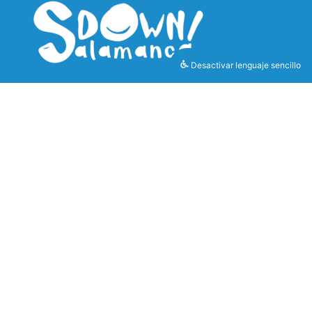
Desactivar lenguaje sencillo
LEGAL
CONTACTO
Política de
downsalamanca.info@downsalamanca.es
Privacidad
coordinacion@downsalamanca.es
Política de Cookies
923 04 42 24
Aviso Legal
923 18 79 03
Protección de datos
© Todos los derechos reservados
Web creada por
We Are MK
, empresa perteneciente a
Grupo Ecotisa