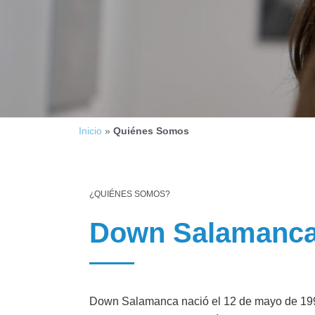
personas
con
discapacidad
visual
que
están
usando
un
Inicio
»
Quiénes Somos
lector
de
pantalla;
¿QUIÉNES SOMOS?
Presione
Control-
Down Salamanc
F10
para
abrir
un
menú
Down Salamanca nació el 12 de mayo de 1998 