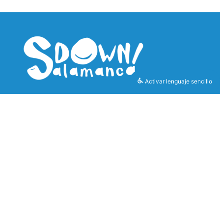
Activar lenguaje sencillo
LEGAL
CONTACTO
Política de
downsalamanca.info@downsalamanca.es
Privacidad
coordinacion@downsalamanca.es
Política de Cookies
923 04 42 24
Aviso Legal
923 18 79 03
Protección de datos