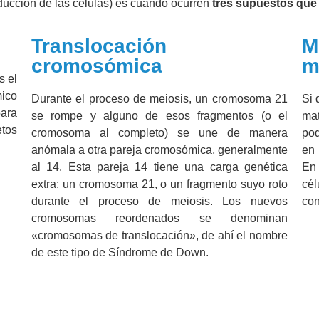
ducción de las células) es cuando ocurren
tres supuestos que
Translocación
M
cromosómica
m
s el
mico
Durante el proceso de meiosis, un cromosoma 21
Si 
para
se rompe y alguno de esos fragmentos (o el
mat
tos
cromosoma al completo) se une de manera
pod
anómala a otra pareja cromosómica, generalmente
en 
al 14. Esta pareja 14 tiene una carga genética
En 
extra: un cromosoma 21, o un fragmento suyo roto
cél
durante el proceso de meiosis. Los nuevos
con
cromosomas reordenados se denominan
«cromosomas de translocación», de ahí el nombre
de este tipo de Síndrome de Down.