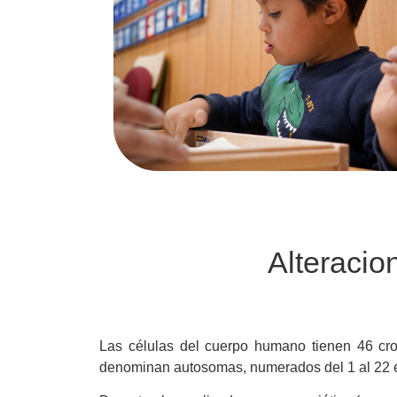
de
accesibilidad.
Alteracio
Las células del cuerpo humano tienen 46 cro
denominan autosomas, numerados del 1 al 22 e