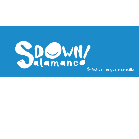
Activar lenguaje sencillo
LEGAL
CONTACTO
Política de
downsalamanca.info@downsalamanca.es
Privacidad
coordinacion@downsalamanca.es
Política de Cookies
923 04 42 24
Aviso Legal