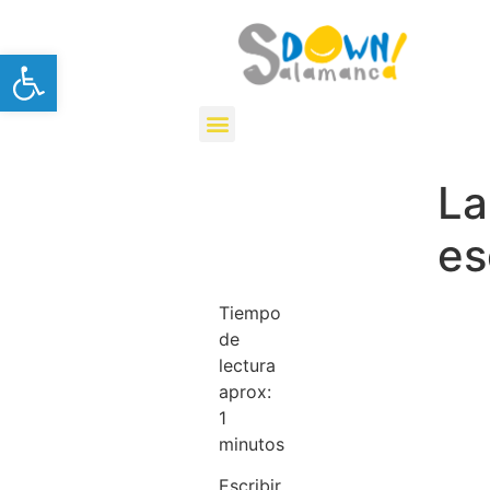
Nota:
este
Abrir barra de herramientas
sitio
web
incluye
un
sistema
La
de
accesibilidad.
es
Tiempo
de
lectura
aprox:
1
minutos
Escribir